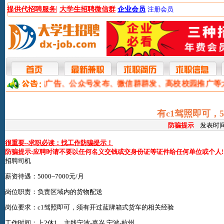
|
提供代招聘服务
大学生招聘微信群
企业会员
注册会员
本网提供网站广告、公众号发布、微信群群发、高校校园推广等
有c1驾照即可，5
防骗提示
发表时间:2
很重要--求职必读：找工作防骗提示！
防骗提示:应聘时请不要以任何名义交钱或交身份证等证件给任何单位或个人!
招聘司机
薪资待遇：5000~7000元/月
岗位职责：负责区域内的货物配送
岗位要求：c1驾照即可，须有开过蓝牌箱式货车的相关经验
工作时间：上2休1，主线宁波-嘉兴 宁波-杭州