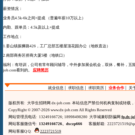
薪资情况：
业务员4.5k-6k之间+提成 （普遍年薪10万以上）
内勤、跟单员：4.5k及以上+提成
工作地点：
1.姜山镇振狮路426，工厂总部五楼屋顶花园办公（地铁直达）
2.南部商务区侨商大厦5楼（地铁口）
福利：有培训，公司有常年顾问辅导，中外参加展会机会，双休，餐补，五
job.com
看到的。
应聘简历
|
|
|
|
就业信息
求职信息
求职简历
业务合作
关
版权所有: 大学生招聘网 dx-job.com 本站信息严禁任何机构复制或转
CopyRight © 2007-2026 www.dx-job.com All Rights Reserved
网站管理员电话: 13249166726; 18998498280 大学城兼职防骗网
fp.dx-j
网站客服微信号:
13249166726、dxczp666
客服邮箱: 2223721519@qq.co
网站客服Q Q:
2223721519