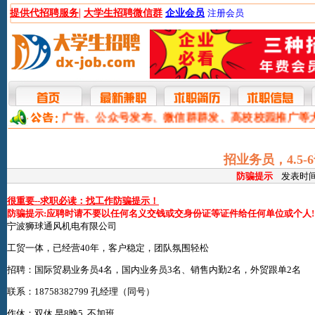
|
提供代招聘服务
大学生招聘微信群
企业会员
注册会员
本网提供网站广告、公众号发布、微信群群发、高校校园推广等
招业务员，4.5
防骗提示
发表时间:2
很重要--求职必读：找工作防骗提示！
防骗提示:应聘时请不要以任何名义交钱或交身份证等证件给任何单位或个人!
宁波狮球通风机电有限公司
工贸一体，已经营40年，客户稳定，团队氛围轻松
招聘：国际贸易业务员4名，国内业务员3名、销售内勤2名，外贸跟单2名
联系：18758382799 孔经理（同号）
作休：双休 早8晚5 不加班