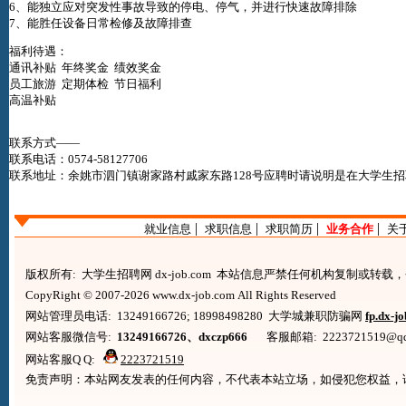
6、能独立应对突发性事故导致的停电、停气，并进行快速故障排除
7、能胜任设备日常检修及故障排查
福利待遇：
通讯补贴 年终奖金 绩效奖金
员工旅游 定期体检 节日福利
高温补贴
联系方式——
联系电话：0574-58127706
联系地址：余姚市泗门镇谢家路村戚家东路128号应聘时请说明是在
大学生招聘网
|
|
|
|
就业信息
求职信息
求职简历
业务合作
关
版权所有: 大学生招聘网 dx-job.com 本站信息严禁任何机构复制或转
CopyRight © 2007-2026 www.dx-job.com All Rights Reserved
网站管理员电话: 13249166726; 18998498280 大学城兼职防骗网
fp.dx-j
网站客服微信号:
13249166726、dxczp666
客服邮箱: 2223721519@qq.co
网站客服Q Q:
2223721519
免责声明：本站网友发表的任何内容，不代表本站立场，如侵犯您权益