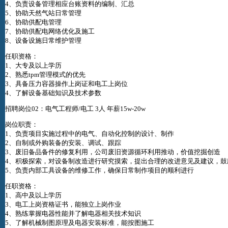
4、负责设备管理相应台账资料的编制、汇总
5、协助天然气站日常管理
6、协助供配电管理
7、协助供配电网络优化及施工
8、设备设施日常维护管理
任职资格：
1、大专及以上学历
2、熟悉tpm管理模式的优先
3、具备压力容器操作上岗证和电工上岗位
4、了解设备基础知识及技术参数
招聘岗位02：电气工程师/电工 3人 年薪15w-20w
岗位职责：
1、负责项目实施过程中的电气、自动化控制的设计、制作
2、自制或外购装备的安装、调试、跟踪
3、废旧备品备件的修复利用，公司废旧资源循环利用推动，价值挖掘创造
4、积极探索，对设备制改造进行研究摸索，提出合理的改进意见及建议，鼓
5、负责内部工具设备的维修工作，确保日常制作项目的顺利进行
任职资格：
1、高中及以上学历
3、电工上岗资格证书，能独立上岗作业
4、熟练掌握电器性能并了解电器相关技术知识
5、了解机械制图原理及电器安装标准，能按图施工