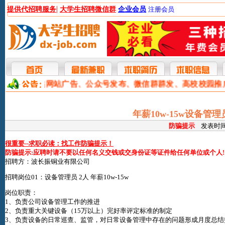
|
提供代招聘服务
大学生招聘微信群
企业会员
注册会员
本网提供网站广告、公众号发布、微信群群发、高校校园推
年薪10w-15w设备管理
防骗提示
发表时间:2
很重要--求职必读：找工作防骗提示！
防骗提示:应聘时请不要以任何名义交钱或交身份证等证件给任何单位或个人!
招聘方：波长振铜业有限公司
招聘岗位01：设备管理员 2人 年薪10w-15w
岗位职责：
1、负责公司设备管理工作的推进
2、负责重大关键设备（15万以上）完好率评定标准的制定
3、负责设备的日常巡查、监管，对日常设备管理中存在的问题形成月度总